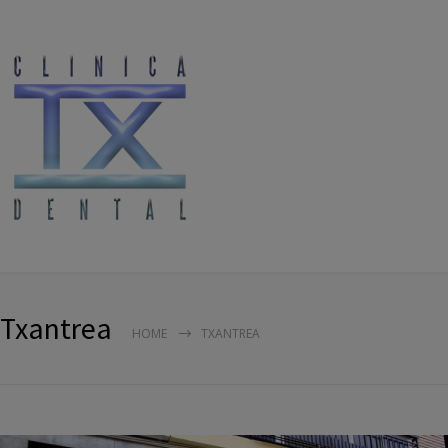
Txantrea
HOME
TXANTREA